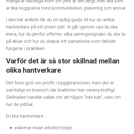
många är skickliga inom sitt yrke är det långt ifrån alla som
är lika noggranna med kommunikation, planering och ansvar.
I den här artikeln får du en tydlig guide till hur du anlitar
hantverkare på ett smart sätt. Vi går igenom vad du ska
kräva, hur du jämför offerter, vilka varningssignaler du ska ta
på allvar och hur du skapar ett samarbete som faktiskt
fungerar i praktiken.
Varför det är så stor skillnad mellan
olika hantverkare
Det finns gott om proffs i byggbranschen, men det är
samtidigt en bransch där kvaliteten kan variera kraftigt.
Skillnaden handlar sällan om att någon “inte kan”, utan om
hur de jobbar.
En bra hantverkare:
planerar innan arbetet börjar