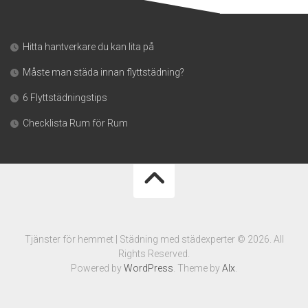
Hitta hantverkare du kan lita på
Måste man städa innan flyttstädning?
6 Flyttstädningstips
Checklista Rum för Rum
Tjänster för hemmet | Städning med städexperter © 2026. All
Rights Reserved.
Powered by
WordPress
. Theme by
Alx
.