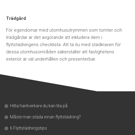
Trädgård
För egendomar med utomhusutrymmen som tomter och
trädgårdar är det avgörande att inkludera dem i
flyttstädningens checklista. Att ta itu med städkraven för
dessa utomhusområden säkerställer att fastighetens
exteriör är väl underhållen och presenterbar.
Hitta hantverkare du kan lita på
Måste man städa innan flyttstädning?
6 Flyttstädningstips