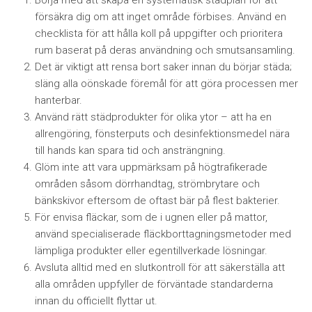
Börja med att skapa en systematisk städplan för att
försäkra dig om att inget område förbises. Använd en
checklista för att hålla koll på uppgifter och prioritera
rum baserat på deras användning och smutsansamling.
Det är viktigt att rensa bort saker innan du börjar städa;
släng alla oönskade föremål för att göra processen mer
hanterbar.
Använd rätt städprodukter för olika ytor – att ha en
allrengöring, fönsterputs och desinfektionsmedel nära
till hands kan spara tid och ansträngning.
Glöm inte att vara uppmärksam på högtrafikerade
områden såsom dörrhandtag, strömbrytare och
bänkskivor eftersom de oftast bär på flest bakterier.
För envisa fläckar, som de i ugnen eller på mattor,
använd specialiserade fläckborttagningsmetoder med
lämpliga produkter eller egentillverkade lösningar.
Avsluta alltid med en slutkontroll för att säkerställa att
alla områden uppfyller de förväntade standarderna
innan du officiellt flyttar ut.