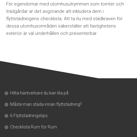
För egendomar med utomhusutrymmen som tomter och
trädgårdar är det avgörande att inkludera dem i
flyttstädningens checklista. Att ta itu med städkraven för
dessa utomhusområden säkerställer att fastighetens
exteriör är väl underhållen och presenterbar.
Hitta hantverkare du kan lita på
Måste man städa innan flyttstädning?
6 Flyttstädningstips
Checklista Rum för Rum