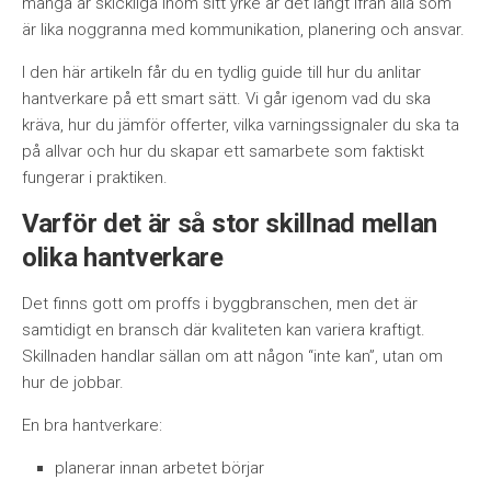
många är skickliga inom sitt yrke är det långt ifrån alla som
är lika noggranna med kommunikation, planering och ansvar.
I den här artikeln får du en tydlig guide till hur du anlitar
hantverkare på ett smart sätt. Vi går igenom vad du ska
kräva, hur du jämför offerter, vilka varningssignaler du ska ta
på allvar och hur du skapar ett samarbete som faktiskt
fungerar i praktiken.
Varför det är så stor skillnad mellan
olika hantverkare
Det finns gott om proffs i byggbranschen, men det är
samtidigt en bransch där kvaliteten kan variera kraftigt.
Skillnaden handlar sällan om att någon “inte kan”, utan om
hur de jobbar.
En bra hantverkare:
planerar innan arbetet börjar