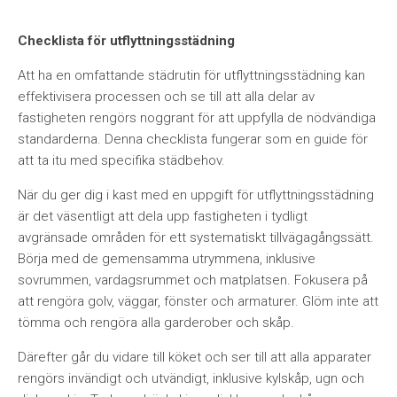
Checklista för utflyttningsstädning
Att ha en omfattande städrutin för utflyttningsstädning kan
effektivisera processen och se till att alla delar av
fastigheten rengörs noggrant för att uppfylla de nödvändiga
standarderna. Denna checklista fungerar som en guide för
att ta itu med specifika städbehov.
När du ger dig i kast med en uppgift för utflyttningsstädning
är det väsentligt att dela upp fastigheten i tydligt
avgränsade områden för ett systematiskt tillvägagångssätt.
Börja med de gemensamma utrymmena, inklusive
sovrummen, vardagsrummet och matplatsen. Fokusera på
att rengöra golv, väggar, fönster och armaturer. Glöm inte att
tömma och rengöra alla garderober och skåp.
Därefter går du vidare till köket och ser till att alla apparater
rengörs invändigt och utvändigt, inklusive kylskåp, ugn och