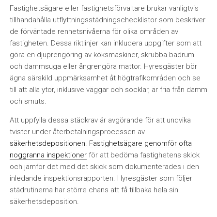
Fastighetsägare eller fastighetsförvaltare brukar vanligtvis
tillhandahålla utflyttningsstädningschecklistor som beskriver
de förväntade renhetsnivåerna för olika områden av
fastigheten. Dessa riktlinjer kan inkludera uppgifter som att
göra en djuprengöring av köksmaskiner, skrubba badrum
och dammsuga eller ångrengöra mattor. Hyresgäster bör
ägna särskild uppmärksamhet åt högtrafikområden och se
till att alla ytor, inklusive väggar och socklar, är fria från damm
och smuts.
Att uppfylla dessa städkrav är avgörande för att undvika
tvister under återbetalningsprocessen av
säkerhetsdepositionen
.
Fastighetsägare genomför ofta
noggranna inspektioner
för att bedöma fastighetens skick
och jämför det med det skick som dokumenterades i den
inledande inspektionsrapporten. Hyresgäster som följer
städrutinerna har större chans att få tillbaka hela sin
säkerhetsdeposition.